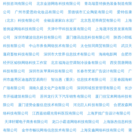
科技咨询有限公司
北京金游网络科技有限公司
青岛瑞普特换热装备制造有限
公司
广州市爱恩幼化妆品有限公司
景德镇市汇众陶瓷有限公司
爱特佰康
（北京）科技有限公司
全椒县谢家白水泥厂
北京恳尼蒂商贸有限公司
上海
签例逡网络科技有限公司
天津中甲科技发展有限公司
上海晟洋投资发展有限
公司
深圳市啸波信息科技有限公司
厦门微讯信息科技有限公司
陕西小郎呱
科技有限公司
中山市券鱼网络技术有限公司
太仓恒同商贸有限公司
武汉天
蓬府畜牧科技有限公司
深圳市大世界信息技术有限公司
海南电影网
合肥市
经开区鲸快网络科技工作室
北京福海达空调制冷设备有限公司
西安茴唐网络
科技有限公司
深圳市灰苹果科技有限公司
长春市梵派广告设计有限公司
广
州市越秀区迪迤西贸易商行
智泊惠（重庆）信息技术有限公司
三亚春园海鲜
广场有限公司
湖南久盛文化产业有限公司
深圳邦域投资管理有限公司
长沙
市开福建筑有限公司
苏州龙行天下汽车销售有限公司
厦门佳宝来网络科技有
限公司
厦门逆势金服信息技术有限公司
河北巨人科技有限公司
合肥发森网
络科技有限公司
江西嘉佑曙光骨科医院有限公司
上海罗拙广告设计有限公司
天津轩耀电子商务有限公司
龙口小霸道网络科技有限公司
上海脉杰信息科技
有限公司
金华市畅玩网络信息技术有限公司
上海安鑫网络科技有限公司
莆